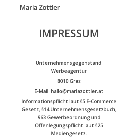
Skip
Maria Zottler
to
main
IMPRESSUM
content
Unternehmensgegenstand:
Werbeagentur
8010 Graz
E-Mail: hallo@mariazottler.at
Informationspflicht laut §5 E-Commerce
Gesetz, §14 Unternehmensgesetzbuch,
§63 Gewerbeordnung und
Offenlegungspflicht laut §25
Mediengesetz.